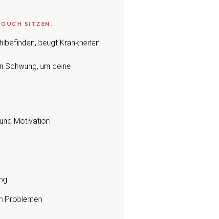
COUCH SITZEN.
lbefinden, beugt Krankheiten
in Schwung, um deine
 und Motivation
ung
en Problemen