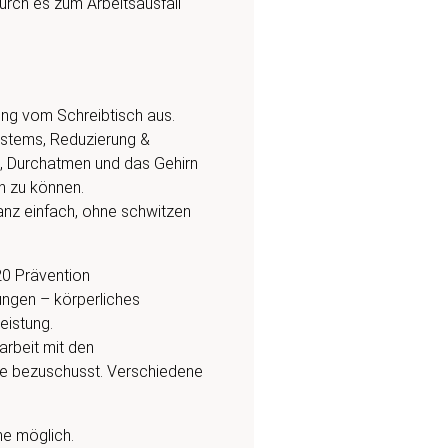
urch es zum Arbeitsausfall
ng vom Schreibtisch aus.
Systems, Reduzierung &
 Durchatmen und das Gehirn
n zu können.
Ganz einfach, ohne schwitzen
20 Prävention
ungen – körperliches
eistung.
arbeit mit den
e bezuschusst. Verschiedene
he möglich.